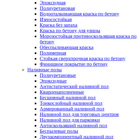
Эпоксидная
Полиуретановая
Водооталкивающая краска по бетону
Износостойкая
Краска без запаха
Краска по бетону для улицы
Морозостойкая противоскользящая краска по
бетону
Обеспыливающая краска
Полимерная
Стойкая сверхпрочная краска по бетону
Финишное покрытие по бетону
Наливные полы
Полиуретановые
Эпоксидные
Антистатический наливной пол
Кварценаполненные
Бесшовный наливной пол
Тонкослойный наливной пол
Армированный наливной пол
Наливной пол для торговых центров
Наливной пол для парковки
Антискользящий наливной пол
Беспылевые полы
Двухкомпонентный наливной пол