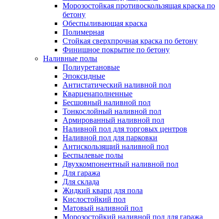
Морозостойкая противоскользящая краска по
бетону
Обеспыливающая краска
Полимерная
Стойкая сверхпрочная краска по бетону
Финишное покрытие по бетону
Наливные полы
Полиуретановые
Эпоксидные
Антистатический наливной пол
Кварценаполненные
Бесшовный наливной пол
Тонкослойный наливной пол
Армированный наливной пол
Наливной пол для торговых центров
Наливной пол для парковки
Антискользящий наливной пол
Беспылевые полы
Двухкомпонентный наливной пол
Для гаража
Для склада
Жидкий кварц для пола
Кислостойкий пол
Матовый наливной пол
Морозостойкий наливной пол для гаража