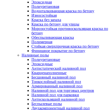
Эпоксидная
Полиуретановая
Водооталкивающая краска по бетону
Износостойкая
Краска без запаха
Краска по бетону для улицы
Морозостойкая противоскользящая краска по
бетону
Обеспыливающая краска
Полимерная
Стойкая сверхпрочная краска по бетону
Финишное покрытие по бетону
Наливные полы
Полиуретановые
Эпоксидные
Антистатический наливной пол
Кварценаполненные
Бесшовный наливной пол
Тонкослойный наливной пол
Армированный наливной пол
Наливной пол для торговых центров
Наливной пол для парковки
Антискользящий наливной пол
Беспылевые полы
Двухкомпонентный наливной пол