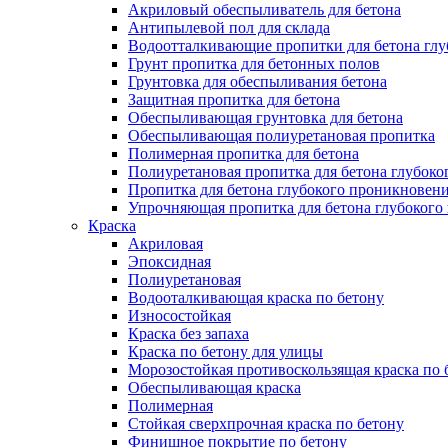
Акриловый обеспыливатель для бетона
Антипылевой пол для склада
Водоотталкивающие пропитки для бетона глу
Грунт пропитка для бетонных полов
Грунтовка для обеспыливания бетона
Защитная пропитка для бетона
Обеспыливающая грунтовка для бетона
Обеспыливающая полиуретановая пропитка
Полимерная пропитка для бетона
Полиуретановая пропитка для бетона глубок
Пропитка для бетона глубокого проникновен
Упрочняющая пропитка для бетона глубокого
Краска
Акриловая
Эпоксидная
Полиуретановая
Водооталкивающая краска по бетону
Износостойкая
Краска без запаха
Краска по бетону для улицы
Морозостойкая противоскользящая краска по 
Обеспыливающая краска
Полимерная
Стойкая сверхпрочная краска по бетону
Финишное покрытие по бетону