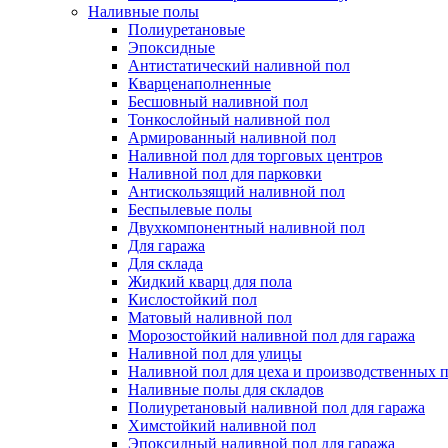
Наливные полы
Полиуретановые
Эпоксидные
Антистатический наливной пол
Кварценаполненные
Бесшовный наливной пол
Тонкослойный наливной пол
Армированный наливной пол
Наливной пол для торговых центров
Наливной пол для парковки
Антискользящий наливной пол
Беспылевые полы
Двухкомпонентный наливной пол
Для гаража
Для склада
Жидкий кварц для пола
Кислостойкий пол
Матовый наливной пол
Морозостойкий наливной пол для гаража
Наливной пол для улицы
Наливной пол для цеха и производственных
Наливные полы для складов
Полиуретановый наливной пол для гаража
Химстойкий наливной пол
Эпоксидный наливной пол для гаража