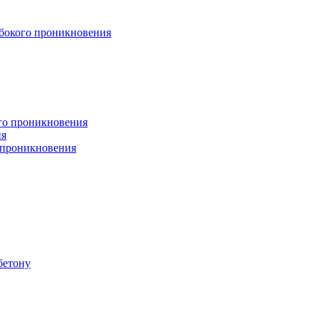
бокого проникновения
ого проникновения
ия
 проникновения
бетону