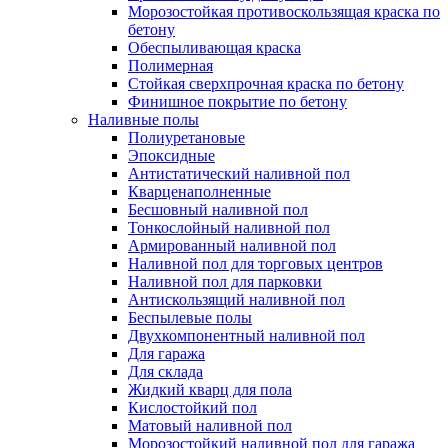
Морозостойкая противоскользящая краска по
бетону
Обеспыливающая краска
Полимерная
Стойкая сверхпрочная краска по бетону
Финишное покрытие по бетону
Наливные полы
Полиуретановые
Эпоксидные
Антистатический наливной пол
Кварценаполненные
Бесшовный наливной пол
Тонкослойный наливной пол
Армированный наливной пол
Наливной пол для торговых центров
Наливной пол для парковки
Антискользящий наливной пол
Беспылевые полы
Двухкомпонентный наливной пол
Для гаража
Для склада
Жидкий кварц для пола
Кислостойкий пол
Матовый наливной пол
Морозостойкий наливной пол для гаража