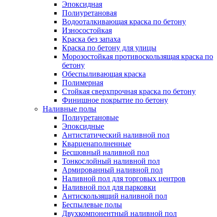
Эпоксидная
Полиуретановая
Водооталкивающая краска по бетону
Износостойкая
Краска без запаха
Краска по бетону для улицы
Морозостойкая противоскользящая краска по
бетону
Обеспыливающая краска
Полимерная
Стойкая сверхпрочная краска по бетону
Финишное покрытие по бетону
Наливные полы
Полиуретановые
Эпоксидные
Антистатический наливной пол
Кварценаполненные
Бесшовный наливной пол
Тонкослойный наливной пол
Армированный наливной пол
Наливной пол для торговых центров
Наливной пол для парковки
Антискользящий наливной пол
Беспылевые полы
Двухкомпонентный наливной пол