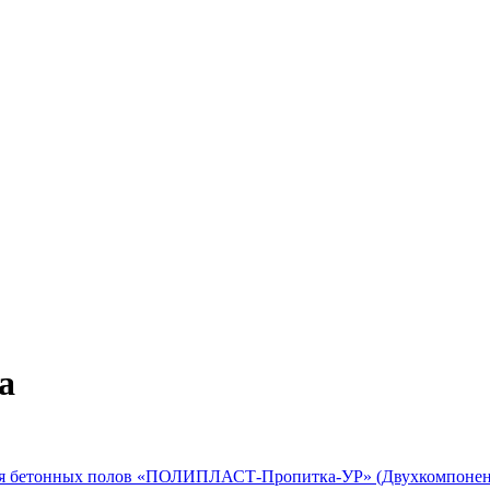
а
ля бетонных полов «ПОЛИПЛАСТ-Пропитка-УР» (Двухкомпонен