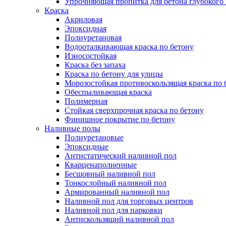
Упрочняющая пропитка для бетона глубокого
Краска
Акриловая
Эпоксидная
Полиуретановая
Водооталкивающая краска по бетону
Износостойкая
Краска без запаха
Краска по бетону для улицы
Морозостойкая противоскользящая краска по 
Обеспыливающая краска
Полимерная
Стойкая сверхпрочная краска по бетону
Финишное покрытие по бетону
Наливные полы
Полиуретановые
Эпоксидные
Антистатический наливной пол
Кварценаполненные
Бесшовный наливной пол
Тонкослойный наливной пол
Армированный наливной пол
Наливной пол для торговых центров
Наливной пол для парковки
Антискользящий наливной пол