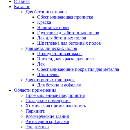
Главная
Каталог
Для бетонных полов
Обеспыливающая пропитка
Краска
Наливные полы
Грунтовка для бетонных полов
Лак для бетонных полов
Шпатлевка для бетонных полов
Для металлических полов
Полиуретановая эмаль
Эпоксидная краска для пола
Лак
Обеспыливающие покрытия для металла
Шпатлевка
Для открытых площадок
Для бетона и асфальта
Области применения
Промышленные предприятия
Складские помещения
Химическая промышленность
Паркинги
Коммерческие здания
Автосервисы, Гаражи
Энергетика