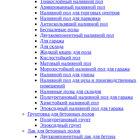
Тонкослойный наливной пол
Армированный наливной пол
Наливной пол для торговых центров
Наливной пол для парковки
Антискользящий наливной пол
Беспылевые полы
Двухкомпонентный наливной пол
Для гаража
Для склада
Жидкий кварц для пола
Кислостойкий пол
Матовый наливной пол
Морозостойкий наливной пол для гаража
Наливной пол для улицы
Наливной пол для цеха и производственных
помещений
Наливные полы для складов
Полиуретановый наливной пол для гаража
Химстойкий наливной пол
Эпоксидный наливной пол для гаража
Грунтовка для бетонных полов
Полиуретановый грунт
Эпоксидный грунт
Лак для бетонных полов
Двухкомпонентный лак для бетона