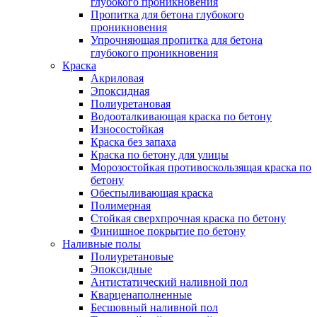
глубокого проникновения
Пропитка для бетона глубокого
проникновения
Упрочняющая пропитка для бетона
глубокого проникновения
Краска
Акриловая
Эпоксидная
Полиуретановая
Водооталкивающая краска по бетону
Износостойкая
Краска без запаха
Краска по бетону для улицы
Морозостойкая противоскользящая краска по
бетону
Обеспыливающая краска
Полимерная
Стойкая сверхпрочная краска по бетону
Финишное покрытие по бетону
Наливные полы
Полиуретановые
Эпоксидные
Антистатический наливной пол
Кварценаполненные
Бесшовный наливной пол