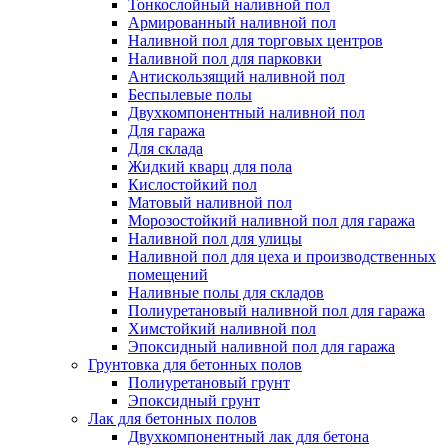
Тонкослойный наливной пол
Армированный наливной пол
Наливной пол для торговых центров
Наливной пол для парковки
Антискользящий наливной пол
Беспылевые полы
Двухкомпонентный наливной пол
Для гаража
Для склада
Жидкий кварц для пола
Кислостойкий пол
Матовый наливной пол
Морозостойкий наливной пол для гаража
Наливной пол для улицы
Наливной пол для цеха и производственных
помещений
Наливные полы для складов
Полиуретановый наливной пол для гаража
Химстойкий наливной пол
Эпоксидный наливной пол для гаража
Грунтовка для бетонных полов
Полиуретановый грунт
Эпоксидный грунт
Лак для бетонных полов
Двухкомпонентный лак для бетона