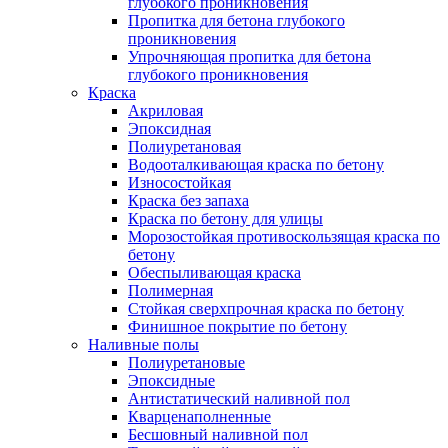
глубокого проникновения
Пропитка для бетона глубокого
проникновения
Упрочняющая пропитка для бетона
глубокого проникновения
Краска
Акриловая
Эпоксидная
Полиуретановая
Водооталкивающая краска по бетону
Износостойкая
Краска без запаха
Краска по бетону для улицы
Морозостойкая противоскользящая краска по
бетону
Обеспыливающая краска
Полимерная
Стойкая сверхпрочная краска по бетону
Финишное покрытие по бетону
Наливные полы
Полиуретановые
Эпоксидные
Антистатический наливной пол
Кварценаполненные
Бесшовный наливной пол