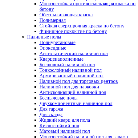
Морозостойкая противоскользящая краска по
бетону
Обеспыливающая краска
Полимерная
Стойкая сверхпрочная краска по бетону
Финишное покрытие по бетону
Наливные полы
Полиуретановые
Эпоксидные
Антистатический наливной пол
Кварценаполненные
Бесшовный наливной пол
Тонкослойный наливной пол
Армированный наливной пол
Наливной пол для торговых центров
Наливной пол для парковки
Антискользящий наливной пол
Беспылевые полы
Двухкомпонентный наливной пол
Для гаража
Для склада
Жидкий кварц для пола
Кислостойкий пол
Матовый наливной пол
Морозостойкий наливной пол для гаража