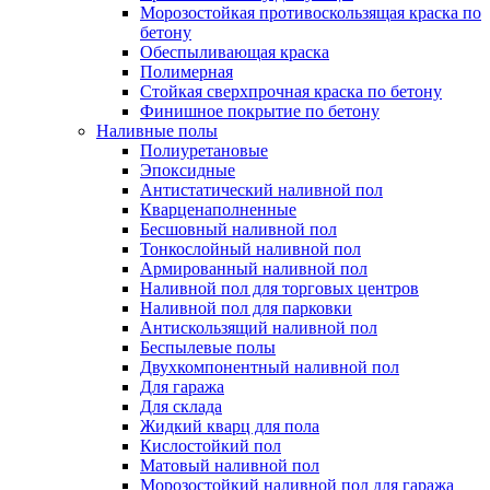
Морозостойкая противоскользящая краска по
бетону
Обеспыливающая краска
Полимерная
Стойкая сверхпрочная краска по бетону
Финишное покрытие по бетону
Наливные полы
Полиуретановые
Эпоксидные
Антистатический наливной пол
Кварценаполненные
Бесшовный наливной пол
Тонкослойный наливной пол
Армированный наливной пол
Наливной пол для торговых центров
Наливной пол для парковки
Антискользящий наливной пол
Беспылевые полы
Двухкомпонентный наливной пол
Для гаража
Для склада
Жидкий кварц для пола
Кислостойкий пол
Матовый наливной пол
Морозостойкий наливной пол для гаража