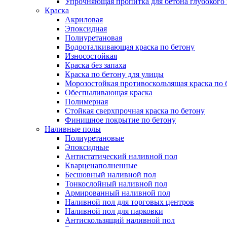
Упрочняющая пропитка для бетона глубокого
Краска
Акриловая
Эпоксидная
Полиуретановая
Водооталкивающая краска по бетону
Износостойкая
Краска без запаха
Краска по бетону для улицы
Морозостойкая противоскользящая краска по 
Обеспыливающая краска
Полимерная
Стойкая сверхпрочная краска по бетону
Финишное покрытие по бетону
Наливные полы
Полиуретановые
Эпоксидные
Антистатический наливной пол
Кварценаполненные
Бесшовный наливной пол
Тонкослойный наливной пол
Армированный наливной пол
Наливной пол для торговых центров
Наливной пол для парковки
Антискользящий наливной пол