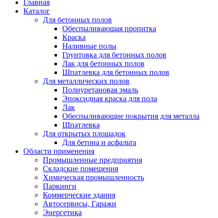
Главная
Каталог
Для бетонных полов
Обеспыливающая пропитка
Краска
Наливные полы
Грунтовка для бетонных полов
Лак для бетонных полов
Шпатлевка для бетонных полов
Для металлических полов
Полиуретановая эмаль
Эпоксидная краска для пола
Лак
Обеспыливающие покрытия для металла
Шпатлевка
Для открытых площадок
Для бетона и асфальта
Области применения
Промышленные предприятия
Складские помещения
Химическая промышленность
Паркинги
Коммерческие здания
Автосервисы, Гаражи
Энергетика